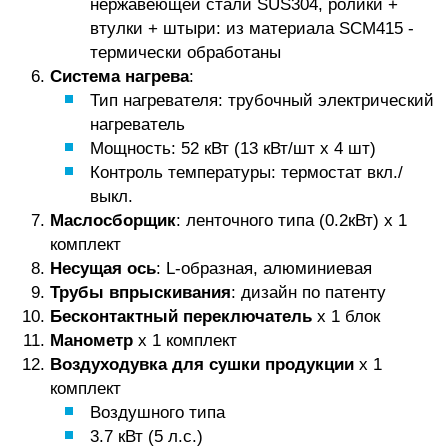
нержавеющей стали SUS304, ролики +
втулки + штыри: из материала SCM415 -
термически обработаны
Система нагрева
:
Тип нагревателя: трубочный электрический
нагреватель
Мощность: 52 кВт (13 кВт/шт х 4 шт)
Контроль температуры: термостат вкл./
выкл.
Маслосборщик
: ленточного типа (0.2кВт) х 1
комплект
Несущая ось
: L-образная, алюминиевая
Трубы впрыскивания
: дизайн по патенту
Бесконтактный переключатель
х 1 блок
Манометр
х 1 комплект
Воздуходувка для сушки продукции
х 1
комплект
Воздушного типа
3.7 кВт (5 л.с.)