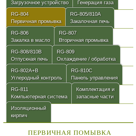
Загрузочное устройство
Генерация газа
RG-804
RG-805/810A
Первичная промывка
Закалочная печь
RG-806
RG-807
Закалка в масло
Вторичная промывка
RG-808/810B
RG-809
Отпускная печь
Охлаждение / обработка
RG-802A+B
RG-810C
Углеродный контроль
Панель управления
RG-811
Комплектация и
Компьютерная система
запасные части
Изоляционный
кирпич
ПЕРВИЧНАЯ ПОМЫВКА