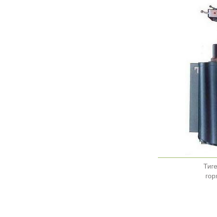
Тиге
гор