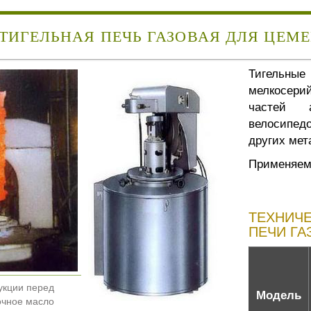
ТИГЕЛЬНАЯ ПЕЧЬ ГАЗОВАЯ ДЛЯ ЦЕМ
Тигельные
мелкосери
частей а
велосипед
других мет
Применяемы
ТЕХНИЧЕ
ПЕЧИ ГА
укции перед
Модель
очное масло