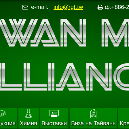
e-mail:
info@rgt.tw
ф.+886-2
укция
Химия
Выставки
Виза на Тайвань
Кр