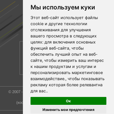
ПОДПИСЫВАЙТЕСЬ НА НАС
Мы используем куки
Facebook
Этот веб-сайт использует файлы
YouTube
cookie и другие технологии
Linkedin
отслеживания для улучшения
вашего просмотра в следующих
целях:
для включения основных
функций веб-сайта
,
чтобы
обеспечить лучший опыт на веб-
сайте
,
чтобы измерить ваш интерес
к нашим продуктам и услугам и
персонализировать маркетинговое
взаимодействие.
,
чтобы показывать
рекламу которая более релевантна
для вас.
.
© 2007 - 2026 Rost Group & Technology Co., Ltd. All rights
reserved.
Ок
(координатор и эксклюзивный представитель)
Изменить мои предпочтения