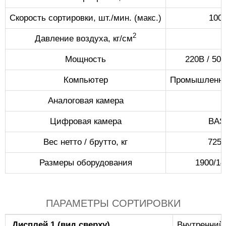
Скорость сортировки, шт./мин. (макс.)
100
2
Давление воздуха, кг/см
Мощность
220В / 50
Компьютер
Промышленны
Аналоговая камера
Цифровая камера
BAS
Вес нетто / брутто, кг
725/
Размеры оборудования
1900/14
ПАРАМЕТРЫ СОРТИРОВКИ
Дисплей 1 (вид сверху)
Внутренний