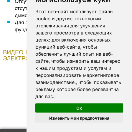
Отсутствие загрязнения окружающей среды,
отсутствие теплоты излучения,
Этот веб-сайт использует файлы
дымообразования и выхлопных газов.
cookie и другие технологии
Для электровысадочных машин не нужен
отслеживания для улучшения
фундамент.
вашего просмотра в следующих
целях:
для включения основных
функций веб-сайта
,
чтобы
ВИДЕО РАБОТЫ ВЕРТИКАЛЬНОГО
обеспечить лучший опыт на веб-
ЭЛЕКТРОВЫСАДОЧНОГО СТАНКА
сайте
,
чтобы измерить ваш интерес
к нашим продуктам и услугам и
персонализировать маркетинговое
взаимодействие.
,
чтобы показывать
рекламу которая более релевантна
для вас.
.
Ок
Изменить мои предпочтения