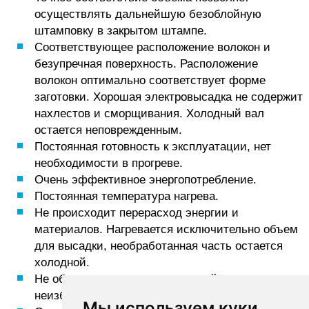
осуществлять дальнейшую безоблойную
штамповку в закрытом штампе.
Соответствующее расположение волокон и
безупречная поверхность. Расположение
волокон оптимально соответствует форме
заготовки. Хорошая электровысадка не содержит
нахлестов и сморщивания. Холодный вал
остается неповрежденным.
Постоянная готовность к эксплуатации, нет
необходимости в прогреве.
Очень эффективное энергопотребление.
Постоянная температура нагрева.
Не происходит перерасход энергии и
материалов. Нагревается исключительно объем
для высадки, необработанная часть остается
холодной.
Не образуется заусенец, который, например,
неизбежен на горизонтально-ковочных машинах.
Мы используем куки