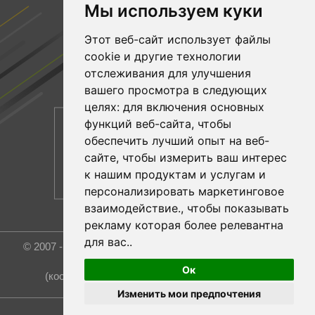
Мы используем куки
Facebook
Этот веб-сайт использует файлы
YouTube
cookie и другие технологии
Linkedin
отслеживания для улучшения
вашего просмотра в следующих
целях:
для включения основных
функций веб-сайта
,
чтобы
обеспечить лучший опыт на веб-
сайте
,
чтобы измерить ваш интерес
к нашим продуктам и услугам и
персонализировать маркетинговое
взаимодействие.
,
чтобы показывать
рекламу которая более релевантна
для вас.
.
© 2007 - 2026 Rost Group & Technology Co., Ltd. All rights
reserved.
Ок
(координатор и эксклюзивный представитель)
Изменить мои предпочтения
Обновить настройки файлов cookie