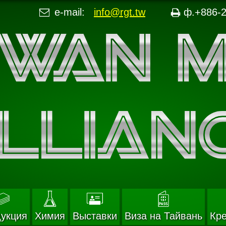
e-mail:
info@rgt.tw
ф.+886-2
укция
Химия
Выставки
Виза на Тайвань
Кр