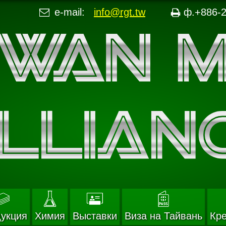
e-mail:
info@rgt.tw
ф.+886-2
укция
Химия
Выставки
Виза на Тайвань
Кр