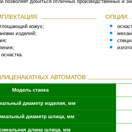
ки позволяет добиться отличных производственных и эк
МПЛЕКТАЦИЯ:
ОПЦИИ:
глощающий кожух;
оснас
ановки изделий;
механ
ия;
специ
ления;
изгото
оснастка.
ЛИЦЕНАКАТНЫХ АВТОМАТОВ
Модель станка
альный диаметр изделия, мм
имальный диаметр шлица, мм
симальная длина шлица, мм