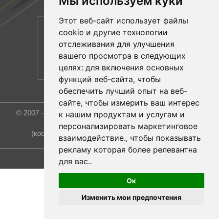
Мы используем куки
Этот веб-сайт использует файлы
cookie и другие технологии
отслеживания для улучшения
вашего просмотра в следующих
целях:
для включения основных
функций веб-сайта
,
чтобы
обеспечить лучший опыт на веб-
сайте
,
чтобы измерить ваш интерес
© 2007 - 2026 Rost Group & Technology Co., Ltd. All rights
к нашим продуктам и услугам и
reserved.
персонализировать маркетинговое
(координатор и эксклюзивный представитель)
взаимодействие.
,
чтобы показывать
рекламу которая более релевантна
Обновить настройки файлов cookie
для вас.
.
Ок
Изменить мои предпочтения