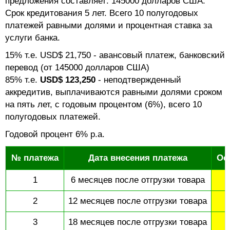
предложения составляет: 145000 долларов США.
Срок кредитования 5 лет. Всего 10 полугодовых
платежей равными долями и процентная ставка за
услуги банка.
15% т.е. USD$ 21,750 - авансовый платеж, банковский
перевод (от 145000 долларов США)
85% т.е.
USD$ 123,250
- неподтвержденный
аккредитив, выплачиваются равными долями сроком
на пять лет, с годовым процентом (6%), всего 10
полугодовых платежей.
Годовой процент 6% p.a.
№ платежа
Дата внесения платежа
Ос
1
6 месяцев после отгрузки товара
2
12 месяцев после отгрузки товара
3
18 месяцев после отгрузки товара