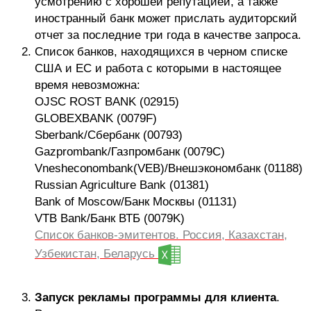
усмотрению с хорошей репутацией, а также
иностранный банк может прислать аудиторский
отчет за последние три года в качестве запроса.
Список банков, находящихся в черном списке
США и ЕС и работа с которыми в настоящее
время невозможна:
OJSC ROST BANK (02915)
GLOBEXBANK (0079F)
Sberbank/Сбербанк (00793)
Gazprombank/Газпромбанк (0079C)
Vnesheconombank(VEB)/Внешэкономбанк (01188)
Russian Agriculture Bank (01381)
Bank of Moscow/Банк Москвы (01131)
VTB Bank/Банк ВТБ (0079K)
Список банков-эмитентов. Россия, Казахстан,
Узбекистан, Беларусь
Запуск рекламы программы для клиента
.