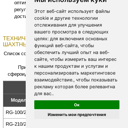
оптимизированную систему ПИД-
регулирования, c высокой точностью быстро
Этот веб-сайт использует файлы
достигая устойчивого состояния;
cookie и другие технологии
отслеживания для улучшения
вашего просмотра в следующих
ТЕХНИЧЕСКИЕ ХАРАКТЕРИСТИКИ
целях:
для включения основных
ШАХТНЫХ ПЕЧЕЙ ДЛЯ ОТЖИГА
функций веб-сайта
,
чтобы
обеспечить лучший опыт на веб-
Список соответствующих размеров печей для отжига
сайте
,
чтобы измерить ваш интерес
(с электрическим нагревом)
к нашим продуктам и услугам и
Применимый диапазон -> размягчение и
персонализировать маркетинговое
сфероидизация отжига металлической проволоки
взаимодействие.
,
чтобы показывать
рекламу которая более релевантна
для вас.
.
Модель
Используемый диаметр
Ширина ко
Ок
RG-100/200E
1000
2
Изменить мои предпочтения
RG-210/200E
2100
3