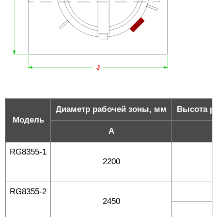
Диаметр рабочей зоны, мм
Высота р
Модель
A
RG8355-1
2200
RG8355-2
2450