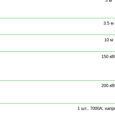
3 м
3.5 м
10 м
150 кВ
200 кВ
1 шт., 7000A; напр