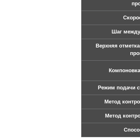
пр
Скоро
Шаг между
Верхняя отметка
про
Компоновка
Режим подачи с
Метод контро
Метод контр
Спосо