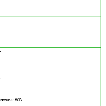
т
т
яжение: 80В.