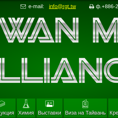
e-mail:
info@rgt.tw
ф.+886-2
укция
Химия
Выставки
Виза на Тайвань
Кр