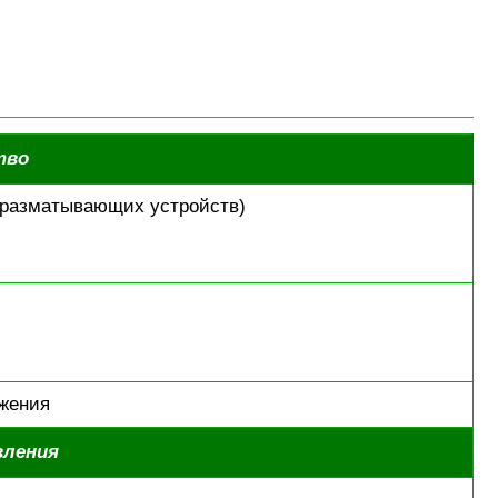
тво
 разматывающих устройств)
яжения
вления