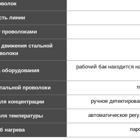
оволок
сть линии
 проволоками
 движения стальной
волоки
рабочий бак находится н
 оборудования
п
тальной проволоки
ручное детектиров
ля концентрации
автоматическое рег
оля температуры
пар
б нагрева