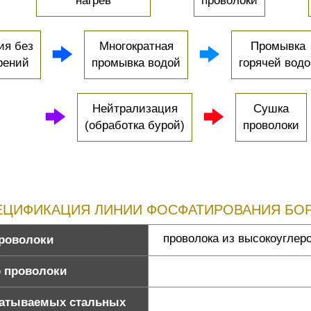
нагрев
проволоки
ия без
Многократная
Промывка
рений
промывка водой
горячей вод
Нейтрализация
Сушка
(обработка бурой)
проволоки
ЕЦИФИКАЦИЯ ЛИНИИ ФОСФАТИРОВАНИЯ БО
проволока из высокоуглер
роволоки
 проволоки
батываемых стальных