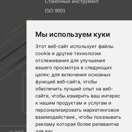
Станочный инструмент
ISO 9001
ПОДПИСЫВАЙТЕСЬ НА НАС
Мы используем куки
Facebook
Этот веб-сайт использует файлы
YouTube
cookie и другие технологии
Linkedin
отслеживания для улучшения
вашего просмотра в следующих
целях:
для включения основных
функций веб-сайта
,
чтобы
обеспечить лучший опыт на веб-
сайте
,
чтобы измерить ваш интерес
к нашим продуктам и услугам и
персонализировать маркетинговое
взаимодействие.
,
чтобы показывать
рекламу которая более релевантна
для вас.
.