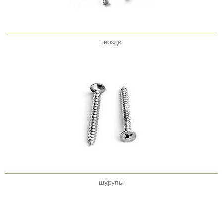
гвозди
шурупы