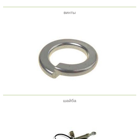
винты
шайба