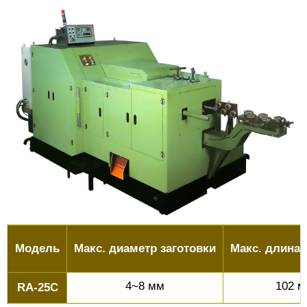
Модель
Макс. диаметр заготовки
Макс. длина 
4~8 мм
102 
RA-25C