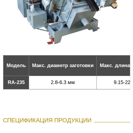
Модель
Макс. диаметр заготовки
Макс. длина 
RA-235
2.8-6.3 мм
9.15-22
СПЕЦИФИКАЦИЯ ПРОДУКЦИИ