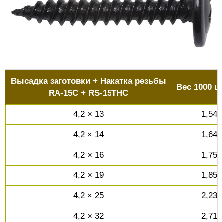
Высадка заготовки + Накатка резьбы
Вес 1000 шт
RA-15C + RS-15THC
4,2 × 13
1,54
4,2 × 14
1,64
4,2 × 16
1,75
4,2 × 19
1,85
4,2 × 25
2,23
4,2 × 32
2,71