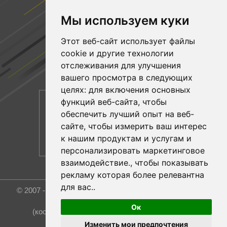
ПОДПИСЫВАЙТЕСЬ НА НАС
Мы используем куки
Facebook
Этот веб-сайт использует файлы
YouTube
cookie и другие технологии
Linkedin
отслеживания для улучшения
вашего просмотра в следующих
целях:
для включения основных
функций веб-сайта
,
чтобы
обеспечить лучший опыт на веб-
сайте
,
чтобы измерить ваш интерес
к нашим продуктам и услугам и
персонализировать маркетинговое
взаимодействие.
,
чтобы показывать
рекламу которая более релевантна
для вас.
.
© 2007 - 2026 Rost Group & Technology Co., Ltd. All rights
reserved.
Ок
(координатор и эксклюзивный представитель)
Изменить мои предпочтения