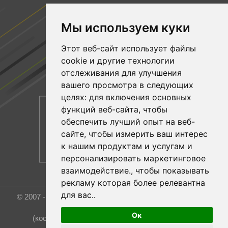
ПОДПИСЫВАЙТЕСЬ НА НАС
Мы используем куки
Facebook
Этот веб-сайт использует файлы
YouTube
cookie и другие технологии
Linkedin
отслеживания для улучшения
вашего просмотра в следующих
целях:
для включения основных
функций веб-сайта
,
чтобы
обеспечить лучший опыт на веб-
сайте
,
чтобы измерить ваш интерес
к нашим продуктам и услугам и
персонализировать маркетинговое
взаимодействие.
,
чтобы показывать
рекламу которая более релевантна
для вас.
.
© 2007 - 2026 Rost Group & Technology Co., Ltd. All rights
reserved.
Ок
(координатор и эксклюзивный представитель)