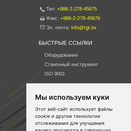
Тел:
+886-2-278-45675
Факс:
+886-2-278-45676
Эл. почта:
info@rgt.tw
БЫСТРЫЕ ССЫЛКИ
Оборудование
Станочный инструмент
ISO 9001
ПОДПИСЫВАЙТЕСЬ НА НАС
Мы используем куки
Facebook
Этот веб-сайт использует файлы
YouTube
cookie и другие технологии
Linkedin
отслеживания для улучшения
вашего просмотра в следующих