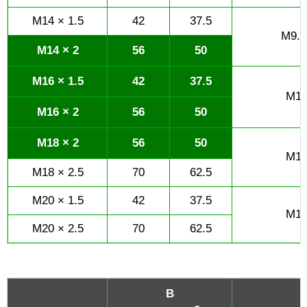
M14 × 1.5
42
37.5
M9.6
M14 × 2
56
50
M16 × 1.5
42
37.5
M10
M16 × 2
56
50
M18 × 2
56
50
M12
M18 × 2.5
70
62.5
M20 × 1.5
42
37.5
M13
M20 × 2.5
70
62.5
B