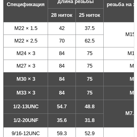
длина резьбы
Спецификация
резьба на х
28 ниток
25 ниток
M22 × 1.5
42
37.5
M15.
M22 × 2.5
70
62.5
M24 × 3
84
75
M17
M27 × 3
84
75
M2
M30 × 3
84
75
M2
M33 × 3
84
75
M2
1/2-13UNC
54.7
48.8
M7.5
1/2-20UNF
35.6
31.8
9/16-12UNC
59.3
52.9