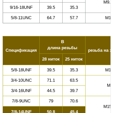
M9.6
9/16-18UNF
39.5
35.3
5/8-11UNC
64.7
57.7
M10
B
длина резьбы
Спецификация
резьба на х
28 ниток
25 ниток
5/8-18UNF
39.5
35.3
M10
3/4-10UNC
71.1
63.5
M1
3/4-16UNF
44.5
39.7
7/8-9UNC
79
70.6
M15.
7/8-14UNF
50.8
45.4