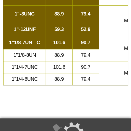
1"-8UNC
88.9
79.4
M2
1"-12UNF
59.3
52.9
1"1/8-7UN C
101.6
90.7
M2
1"1/8-8UN
88.9
79.4
1"1/4-7UNC
101.6
90.7
M2
1"1/4-8UNC
88.9
79.4