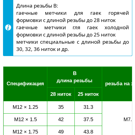
Длина резьбы B:
гаечные метчики для гаек горячей
формовки с длиной резьбы до 28 ниток
гаечные метчики гля гаек холодной
формовки с длиной резьбы до 25 ниток
метчики специальные с длиной резьбы до
30, 32, 36 ниток и др.
B
длина резьбы
Спецификация
резьба на х
28 ниток
25 ниток
M12 × 1.25
35
31.3
M12 × 1.5
42
37.5
M7.5
M12 × 1.75
49
43.8