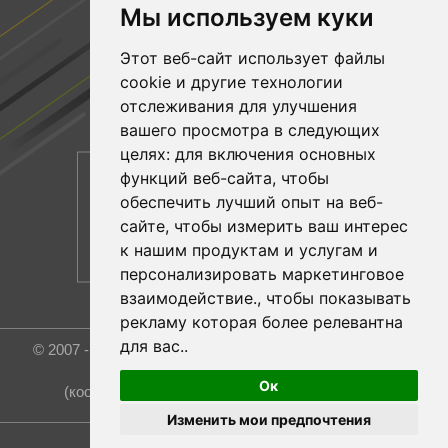
Мы используем куки
Facebook
Этот веб-сайт использует файлы
YouTube
cookie и другие технологии
Linkedin
отслеживания для улучшения
вашего просмотра в следующих
целях:
для включения основных
функций веб-сайта
,
чтобы
обеспечить лучший опыт на веб-
сайте
,
чтобы измерить ваш интерес
к нашим продуктам и услугам и
персонализировать маркетинговое
взаимодействие.
,
чтобы показывать
рекламу которая более релевантна
для вас.
.
© 2007 - 2026 Rost Group & Technology Co., Ltd. All rights
reserved.
Ок
(координатор и эксклюзивный представитель)
Изменить мои предпочтения
Обновить настройки файлов cookie