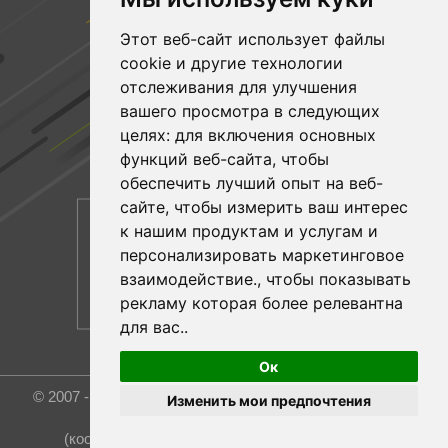
ПОДПИСЫВАЙТЕСЬ НА НАС
Этот веб-сайт использует файлы
cookie и другие технологии
Facebook
отслеживания для улучшения
вашего просмотра в следующих
YouTube
целях:
для включения основных
Linkedin
функций веб-сайта
,
чтобы
обеспечить лучший опыт на веб-
сайте
,
чтобы измерить ваш интерес
к нашим продуктам и услугам и
персонализировать маркетинговое
взаимодействие.
,
чтобы показывать
рекламу которая более релевантна
для вас.
.
Ок
© 2007 - 2026 Rost Group & Technology Co., Ltd. All rights
Изменить мои предпочтения
reserved.
(координатор и эксклюзивный представитель)