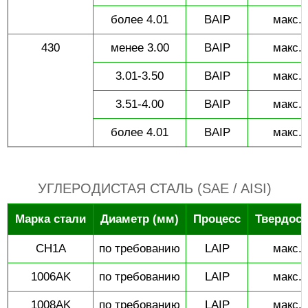
более 4.01
BAIP
макс. 
430
менее 3.00
BAIP
макс. 
3.01-3.50
BAIP
макс. 
3.51-4.00
BAIP
макс. 
более 4.01
BAIP
макс. 
УГЛЕРОДИСТАЯ СТАЛЬ (SAE / AISI)
Марка стали
Диаметр (мм)
Процесс
Твердост
CH1A
по требованию
LAIP
макс. 
1006AK
по требованию
LAIP
макс. 
1008AK
по требованию
LAIP
макс. 