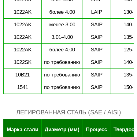
1022AK
более 4.00
LAIP
130-1
1022AK
менее 3.00
SAIP
140-1
1022AK
3.01-4.00
SAIP
135-1
1022AK
более 4.00
SAIP
125-1
1022SK
по требованию
SAIP
140-1
10B21
по требованию
SAIP
135-1
1541
по требованию
SAIP
150-1
ЛЕГИРОВАННАЯ СТАЛЬ (SAE / AISI)
Марка стали
Диаметр (мм)
Процесс
Твердост