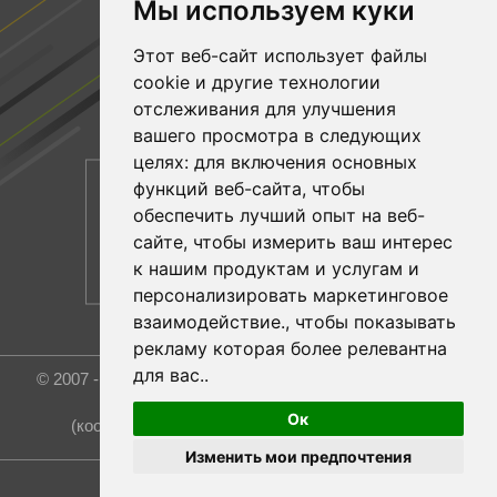
Мы используем куки
Facebook
Этот веб-сайт использует файлы
YouTube
cookie и другие технологии
Linkedin
отслеживания для улучшения
вашего просмотра в следующих
целях:
для включения основных
функций веб-сайта
,
чтобы
обеспечить лучший опыт на веб-
сайте
,
чтобы измерить ваш интерес
к нашим продуктам и услугам и
персонализировать маркетинговое
взаимодействие.
,
чтобы показывать
рекламу которая более релевантна
для вас.
.
© 2007 - 2026 Rost Group & Technology Co., Ltd. All rights
reserved.
Ок
(координатор и эксклюзивный представитель)
Изменить мои предпочтения
Обновить настройки файлов cookie