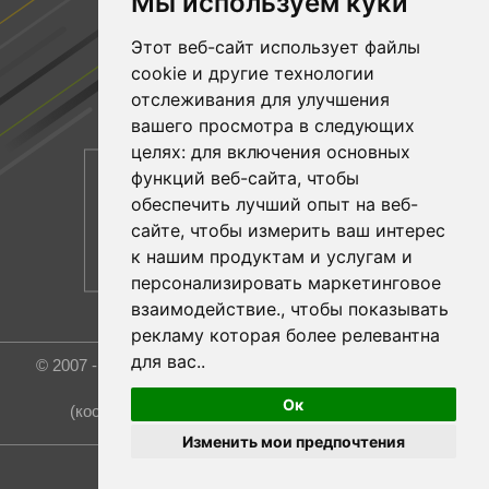
Мы используем куки
Facebook
Этот веб-сайт использует файлы
YouTube
cookie и другие технологии
Linkedin
отслеживания для улучшения
вашего просмотра в следующих
целях:
для включения основных
функций веб-сайта
,
чтобы
обеспечить лучший опыт на веб-
сайте
,
чтобы измерить ваш интерес
к нашим продуктам и услугам и
персонализировать маркетинговое
взаимодействие.
,
чтобы показывать
рекламу которая более релевантна
для вас.
.
© 2007 - 2026 Rost Group & Technology Co., Ltd. All rights
reserved.
Ок
(координатор и эксклюзивный представитель)
Изменить мои предпочтения
Обновить настройки файлов cookie