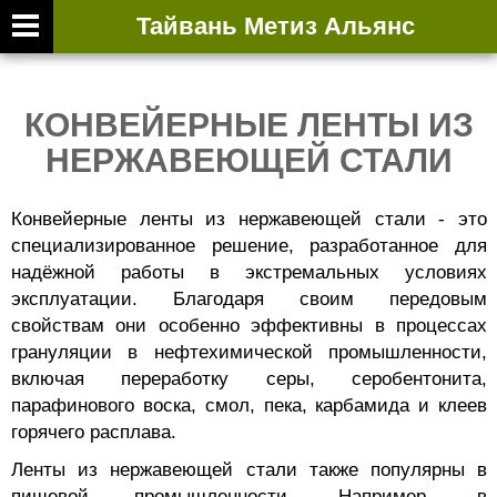
ЛИСТОВОЙ 
Тайвань Метиз Альянс
info@rg
КОНВЕЙЕРНЫЕ ЛЕНТЫ ИЗ
Facebo
НЕРЖАВЕЮЩЕЙ СТАЛИ
YouTub
+886-2
Конвейерные ленты из нержавеющей стали - это
специализированное решение, разработанное для
надёжной работы в экстремальных условиях
эксплуатации. Благодаря своим передовым
свойствам они особенно эффективны в процессах
грануляции в нефтехимической промышленности,
включая переработку серы, серобентонита,
парафинового воска, смол, пека, карбамида и клеев
горячего расплава.
Ленты из нержавеющей стали также популярны в
пищевой промышленности. Например, в