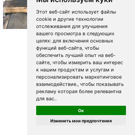
Этот веб-сайт использует файлы
cookie и другие технологии
отслеживания для улучшения
вашего просмотра в следующих
Рабочий вид
целях:
для включения основных
конвейерной ленты
функций веб-сайта
,
чтобы
обеспечить лучший опыт на веб-
сайте
,
чтобы измерить ваш интерес
к нашим продуктам и услугам и
персонализировать маркетинговое
взаимодействие.
,
чтобы показывать
рекламу которая более релевантна
для вас.
.
Ок
Изменить мои предпочтения