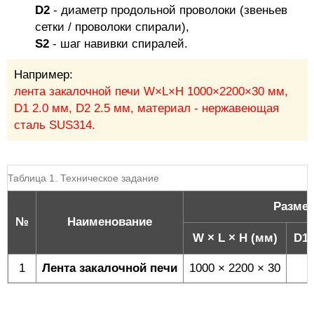
D2
- диаметр продольной проволоки (звеньев
сетки / проволоки спирали),
S2
- шаг навивки спиралей.
Например:
лента закалочной печи W×L×H 1000×2200×30 мм,
D1 2.0 мм, D2 2.5 мм, материал - нержавеющая
сталь SUS314.
Таблица 1. Техническое задание
Разме
№
Наименование
W × L × H (мм)
D1 
1
Лента закалочной печи
1000 × 2200 × 30
2